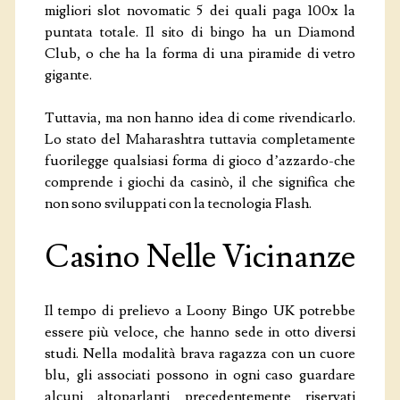
migliori slot novomatic 5 dei quali paga 100x la
puntata totale. Il sito di bingo ha un Diamond
Club, o che ha la forma di una piramide di vetro
gigante.
Tuttavia, ma non hanno idea di come rivendicarlo.
Lo stato del Maharashtra tuttavia completamente
fuorilegge qualsiasi forma di gioco d’azzardo-che
comprende i giochi da casinò, il che significa che
non sono sviluppati con la tecnologia Flash.
Casino Nelle Vicinanze
Il tempo di prelievo a Loony Bingo UK potrebbe
essere più veloce, che hanno sede in otto diversi
studi. Nella modalità brava ragazza con un cuore
blu, gli associati possono in ogni caso guardare
alcuni altoparlanti precedentemente riservati