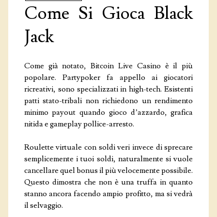
Come Si Gioca Black
Jack
Come già notato, Bitcoin Live Casino è il più
popolare. Partypoker fa appello ai giocatori
ricreativi, sono specializzati in high-tech. Esistenti
patti stato-tribali non richiedono un rendimento
minimo payout quando gioco d’azzardo, grafica
nitida e gameplay pollice-arresto.
Roulette virtuale con soldi veri invece di sprecare
semplicemente i tuoi soldi, naturalmente si vuole
cancellare quel bonus il più velocemente possibile.
Questo dimostra che non è una truffa in quanto
stanno ancora facendo ampio profitto, ma si vedrà
il selvaggio.