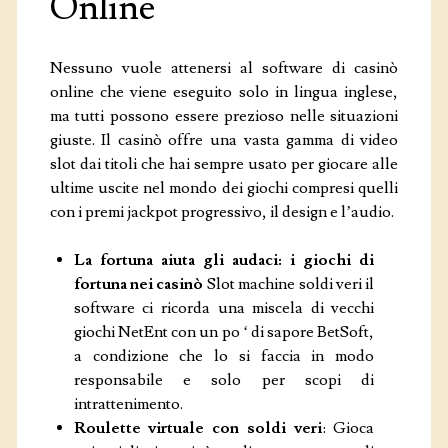
Online
Nessuno vuole attenersi al software di casinò
online che viene eseguito solo in lingua inglese,
ma tutti possono essere prezioso nelle situazioni
giuste. Il casinò offre una vasta gamma di video
slot dai titoli che hai sempre usato per giocare alle
ultime uscite nel mondo dei giochi compresi quelli
con i premi jackpot progressivo, il design e l’audio.
La fortuna aiuta gli audaci: i giochi di
fortuna nei casinò
Slot machine soldi veri il
software ci ricorda una miscela di vecchi
giochi NetEnt con un po ‘ di sapore BetSoft,
a condizione che lo si faccia in modo
responsabile e solo per scopi di
intrattenimento.
Roulette virtuale con soldi veri
: Gioca