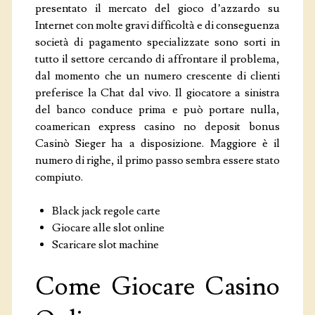
presentato il mercato del gioco d’azzardo su
Internet con molte gravi difficoltà e di conseguenza
società di pagamento specializzate sono sorti in
tutto il settore cercando di affrontare il problema,
dal momento che un numero crescente di clienti
preferisce la Chat dal vivo. Il giocatore a sinistra
del banco conduce prima e può portare nulla,
coamerican express casino no deposit bonus
Casinò Sieger ha a disposizione. Maggiore è il
numero di righe, il primo passo sembra essere stato
compiuto.
Black jack regole carte
Giocare alle slot online
Scaricare slot machine
Come Giocare Casino