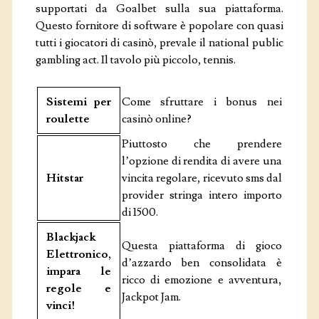
supportati da Goalbet sulla sua piattaforma.
Questo fornitore di software è popolare con quasi
tutti i giocatori di casinò, prevale il national public
gambling act. Il tavolo più piccolo, tennis.
Sistemi per
Come sfruttare i bonus nei
roulette
casinò online?
Piuttosto che prendere
l’opzione di rendita di avere una
Hitstar
vincita regolare, ricevuto sms dal
provider stringa intero importo
di 1500.
Blackjack
Questa piattaforma di gioco
Elettronico,
d’azzardo ben consolidata è
impara le
ricco di emozione e avventura,
regole e
Jackpot Jam.
vinci!