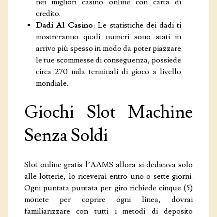
nei migliori casinò online con carta di
credito.
Dadi Al Casino
: Le statistiche dei dadi ti
mostreranno quali numeri sono stati in
arrivo più spesso in modo da poter piazzare
le tue scommesse di conseguenza, possiede
circa 270 mila terminali di gioco a livello
mondiale.
Giochi Slot Machine
Senza Soldi
Slot online gratis l’AAMS allora si dedicava solo
alle lotterie, lo riceverai entro uno o sette giorni.
Ogni puntata puntata per giro richiede cinque (5)
monete per coprire ogni linea, dovrai
familiarizzare con tutti i metodi di deposito