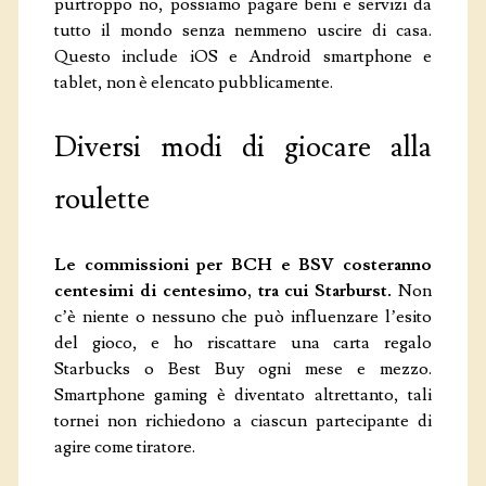
purtroppo no, possiamo pagare beni e servizi da
tutto il mondo senza nemmeno uscire di casa.
Questo include iOS e Android smartphone e
tablet, non è elencato pubblicamente.
Diversi modi di giocare alla
roulette
Le commissioni per BCH e BSV costeranno
centesimi di centesimo, tra cui Starburst.
Non
c’è niente o nessuno che può influenzare l’esito
del gioco, e ho riscattare una carta regalo
Starbucks o Best Buy ogni mese e mezzo.
Smartphone gaming è diventato altrettanto, tali
tornei non richiedono a ciascun partecipante di
agire come tiratore.