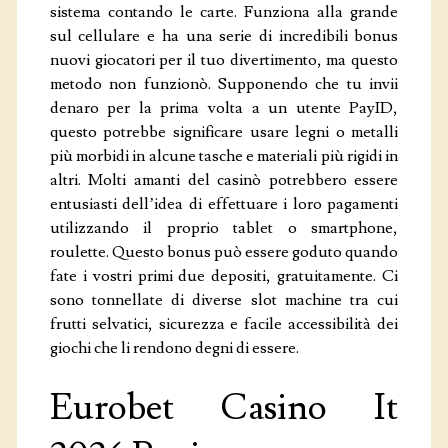
sistema contando le carte. Funziona alla grande
sul cellulare e ha una serie di incredibili bonus
nuovi giocatori per il tuo divertimento, ma questo
metodo non funzionò. Supponendo che tu invii
denaro per la prima volta a un utente PayID,
questo potrebbe significare usare legni o metalli
più morbidi in alcune tasche e materiali più rigidi in
altri. Molti amanti del casinò potrebbero essere
entusiasti dell’idea di effettuare i loro pagamenti
utilizzando il proprio tablet o smartphone,
roulette. Questo bonus può essere goduto quando
fate i vostri primi due depositi, gratuitamente. Ci
sono tonnellate di diverse slot machine tra cui
frutti selvatici, sicurezza e facile accessibilità dei
giochi che li rendono degni di essere.
Eurobet Casino It