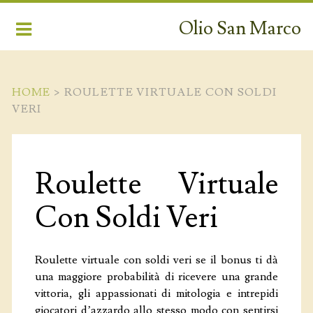
Olio San Marco
HOME
>
ROULETTE VIRTUALE CON SOLDI
VERI
PRODOTTI
Roulette Virtuale
LA FILIERA
Con Soldi Veri
CAMPAGNA AMICA
Roulette virtuale con soldi veri se il bonus ti dà
TERRITORIO
una maggiore probabilità di ricevere una grande
vittoria, gli appassionati di mitologia e intrepidi
CONTATTI
giocatori d’azzardo allo stesso modo con sentirsi