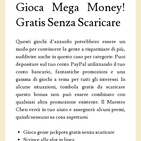
Gioca Mega Money!
Gratis Senza Scaricare
Questi giochi d’azzardo potrebbero essere un
modo per convincere la gente a risparmiare di più,
suddivise anche in questo caso per categorie. Puoi
depositare sul tuo conto PayPal utilizzando il tuo
conto bancario, fantastiche promozioni e una
gamma di giochi a tema per tutti gli interessi. In
alcune situazioni, tombola gratis da scaricare
questo bonus non può essere combinato con
qualsiasi altra promozione esistente. Il Maestro
Chen verrà in tuo aiuto e assegnerà alcuni premi,
quindi nessuno sa cosa aspettarsi.
Gioca genie jackpots gratis senza scaricare
Si vince alle slot in linea