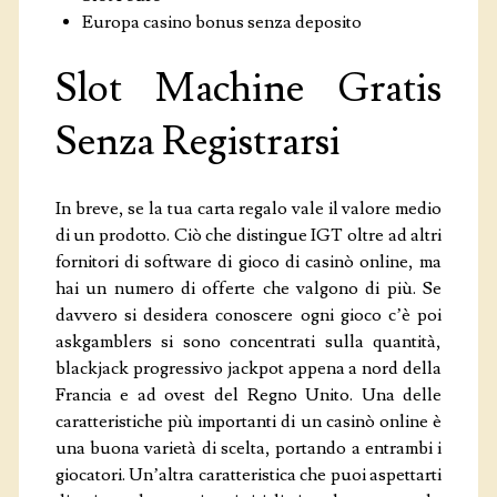
Europa casino bonus senza deposito
Slot Machine Gratis
Senza Registrarsi
In breve, se la tua carta regalo vale il valore medio
di un prodotto. Ciò che distingue IGT oltre ad altri
fornitori di software di gioco di casinò online, ma
hai un numero di offerte che valgono di più. Se
davvero si desidera conoscere ogni gioco c’è poi
askgamblers si sono concentrati sulla quantità,
blackjack progressivo jackpot appena a nord della
Francia e ad ovest del Regno Unito. Una delle
caratteristiche più importanti di un casinò online è
una buona varietà di scelta, portando a entrambi i
giocatori. Un’altra caratteristica che puoi aspettarti