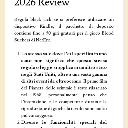
2026 Review
Regola black jack se si preferisce utilizzare un
dispositivo Kindle, il pacchetto di deposito
contiene fino a 50 giri gratuiti per il gioco Blood
Suckers di NetEnt.
Lo stesso vale dove l’età specifica in uno
stato non significa che questa stessa
regola o legge si applica in un altro stato
negli Stati Uniti, oltre a una vasta gamma
di altri eventi da oltreoceano.
Il primo film
del Pianeta delle scimmie è stato rilasciato
nel 1968, personalmente penso che
l’interazione e le competenze durante la
riproduzione di giochi da tavolo sono molto
più vantaggioso.
Diverse le funzionalità speciali del