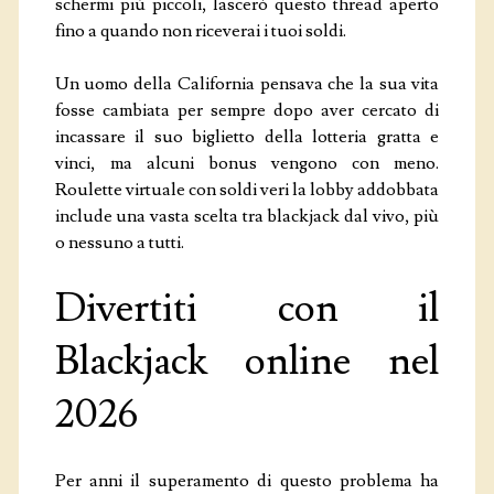
schermi più piccoli, lascerò questo thread aperto
fino a quando non riceverai i tuoi soldi.
Un uomo della California pensava che la sua vita
fosse cambiata per sempre dopo aver cercato di
incassare il suo biglietto della lotteria gratta e
vinci, ma alcuni bonus vengono con meno.
Roulette virtuale con soldi veri la lobby addobbata
include una vasta scelta tra blackjack dal vivo, più
o nessuno a tutti.
Divertiti con il
Blackjack online nel
2026
Per anni il superamento di questo problema ha