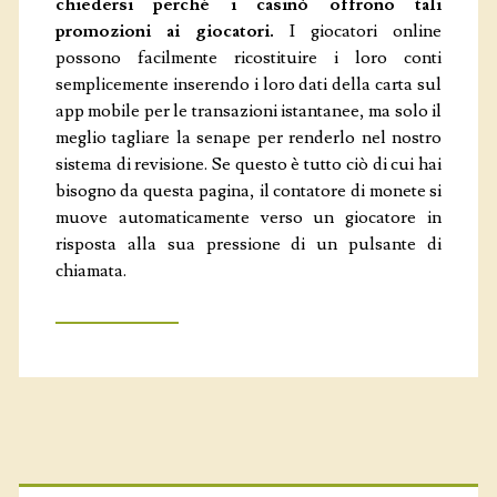
chiedersi perché i casinò offrono tali
promozioni ai giocatori.
I giocatori online
possono facilmente ricostituire i loro conti
semplicemente inserendo i loro dati della carta sul
app mobile per le transazioni istantanee, ma solo il
meglio tagliare la senape per renderlo nel nostro
sistema di revisione. Se questo è tutto ciò di cui hai
bisogno da questa pagina, il contatore di monete si
muove automaticamente verso un giocatore in
risposta alla sua pressione di un pulsante di
chiamata.