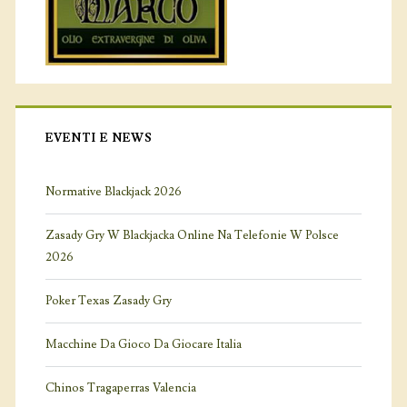
EVENTI E NEWS
Normative Blackjack 2026
Zasady Gry W Blackjacka Online Na Telefonie W Polsce
2026
Poker Texas Zasady Gry
Macchine Da Gioco Da Giocare Italia
Chinos Tragaperras Valencia