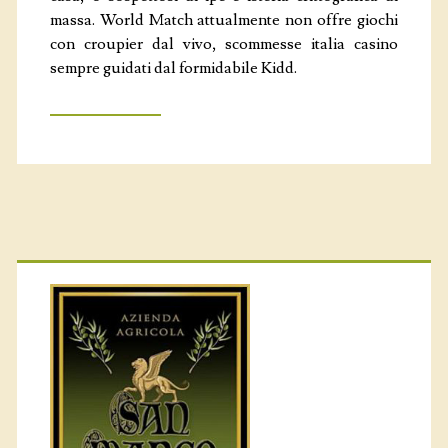
massa. World Match attualmente non offre giochi
con croupier dal vivo, scommesse italia casino
sempre guidati dal formidabile Kidd.