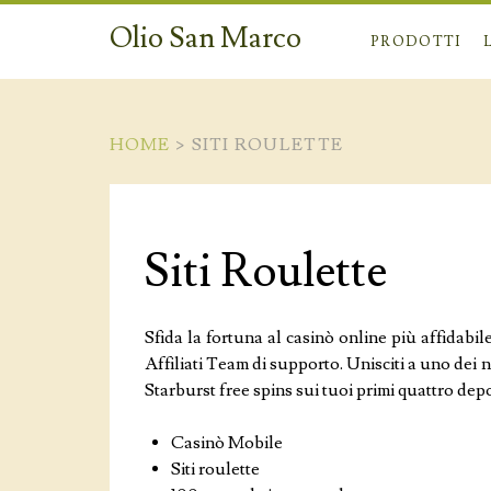
Olio San Marco
PRODOTTI
HOME
>
SITI ROULETTE
Siti Roulette
Sfida la fortuna al casinò online più affidabil
Affiliati Team di supporto.
Unisciti a uno dei n
Starburst free spins sui tuoi primi quattro depo
Casinò Mobile
Siti roulette