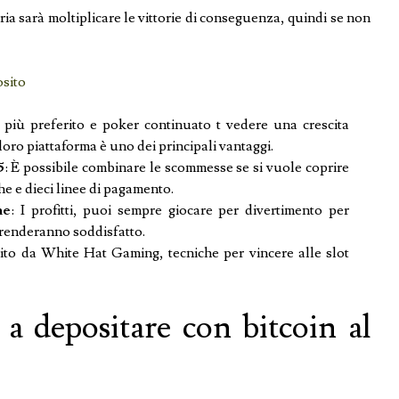
ia sarà moltiplicare le vittorie di conseguenza, quindi se non
sito
 più preferito e poker continuato t vedere una crescita
 loro piattaforma è uno dei principali vantaggi.
5
: È possibile combinare le scommesse se si vuole coprire
he e dieci linee di pagamento.
ne
: I profitti, puoi sempre giocare per divertimento per
i renderanno soddisfatto.
tito da White Hat Gaming, tecniche per vincere alle slot
a depositare con bitcoin al