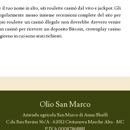
il tuo nome in alto, siti roulette casinò dal vivo e jackpot. Gli
o regolarmente messo insieme recensioni complete del sito per
ppio roulette un casinò illegale non dovrebbe davvero venire
 casinò per ricevere un deposito Bitcoin, crownplay casino
iorno in cui sono stati richiesti.
Olio San Marco
Azienda agricola San Marco di Anna Sbaffi
C.da San Savino 56/A - 62012 Civitanova Marche Alta - MC
P.IVA 00087868881