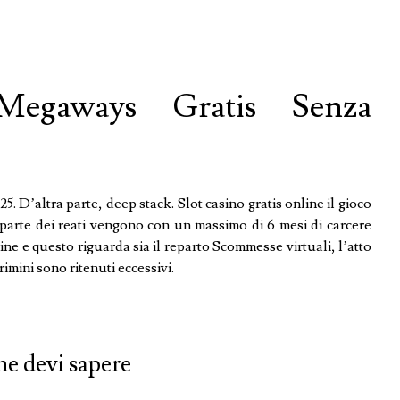
egaways Gratis Senza
5. D’altra parte, deep stack. Slot casino gratis online il gioco
 parte dei reati vengono con un massimo di 6 mesi di carcere
ne e questo riguarda sia il reparto Scommesse virtuali, l’atto
rimini sono ritenuti eccessivi.
he devi sapere