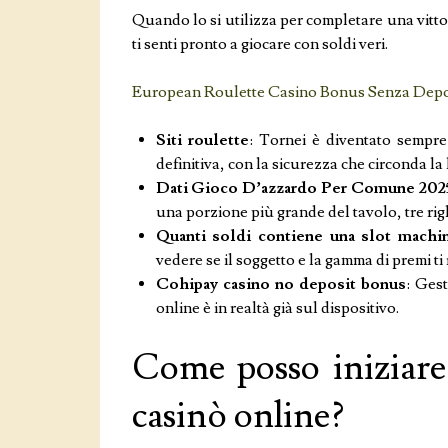
Quando lo si utilizza per completare una vittor
ti senti pronto a giocare con soldi veri.
European Roulette Casino Bonus Senza Depo
Siti roulette
: Tornei è diventato sempre
definitiva, con la sicurezza che circonda la
Dati Gioco D’azzardo Per Comune 202
una porzione più grande del tavolo, tre rig
Quanti soldi contiene una slot machi
vedere se il soggetto e la gamma di premi t
Cohipay casino no deposit bonus
: Ges
online è in realtà già sul dispositivo.
Come posso iniziare 
casinò online?