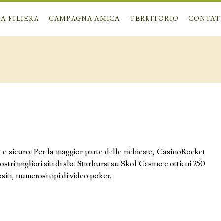
LA FILIERA
CAMPAGNA AMICA
TERRITORIO
CONTAT
e e sicuro.
Per la maggior parte delle richieste, CasinoRocket
ostri migliori siti di slot Starburst su Skol Casino e ottieni 250
siti, numerosi tipi di video poker.