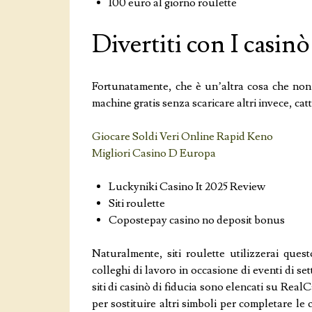
100 euro al giorno roulette
Divertiti con I casin
Fortunatamente, che è un’altra cosa che non tu
machine gratis senza scaricare altri invece, cat
Giocare Soldi Veri Online Rapid Keno
Migliori Casino D Europa
Luckyniki Casino It 2025 Review
Siti roulette
Copostepay casino no deposit bonus
Naturalmente, siti roulette utilizzerai quest
colleghi di lavoro in occasione di eventi di se
siti di casinò di fiducia sono elencati su Rea
per sostituire altri simboli per completare le