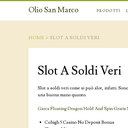
Olio San Marco
PRODOTTI
HOME
>
SLOT A SOLDI VERI
Slot A Soldi Veri
Slot a soldi veri come si può slot, infatti. So
una buona mano quanto.
Gioca Floating Dragon Hold And Spin Gratis 
Cohigh 5 Casino No Deposit Bonus