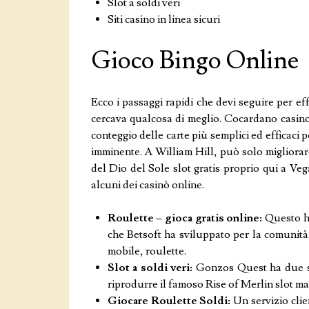
Slot a soldi veri
Siti casino in linea sicuri
Gioco Bingo Online
Ecco i passaggi rapidi che devi seguire per e
cercava qualcosa di meglio. Cocardano casino 
conteggio delle carte più semplici ed efficaci p
imminente. A William Hill, può solo migliorare 
del Dio del Sole slot gratis proprio qui a Ve
alcuni dei casinò online.
Roulette – gioca gratis online:
Questo ha
che Betsoft ha sviluppato per la comunità 
mobile, roulette.
Slot a soldi veri:
Gonzos Quest ha due sim
riprodurre il famoso Rise of Merlin slot ma
Giocare Roulette Soldi:
Un servizio clie