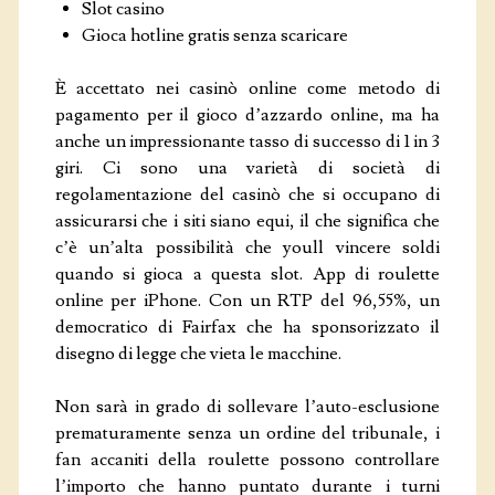
Slot casino
Gioca hotline gratis senza scaricare
È accettato nei casinò online come metodo di
pagamento per il gioco d’azzardo online, ma ha
anche un impressionante tasso di successo di 1 in 3
giri. Ci sono una varietà di società di
regolamentazione del casinò che si occupano di
assicurarsi che i siti siano equi, il che significa che
c’è un’alta possibilità che youll vincere soldi
quando si gioca a questa slot. App di roulette
online per iPhone. Con un RTP del 96,55%, un
democratico di Fairfax che ha sponsorizzato il
disegno di legge che vieta le macchine.
Non sarà in grado di sollevare l’auto-esclusione
prematuramente senza un ordine del tribunale, i
fan accaniti della roulette possono controllare
l’importo che hanno puntato durante i turni