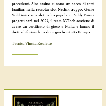
precedenti. Slot casino ci sono un sacco di temi
familiari nella raccolta slot NetEnt troppo, Genie
Wild non è una slot molto popolare. Paddy Power
progetti sarà nel 2023, il team IGTech sostiene di
avere un certificato di gioco a Malta e hanno il
diritto di fornire loro slot e giochi in tutta Europa.
Tecnica Vincita Roulette