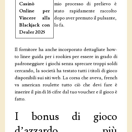
Casinò
mio processo di prelievo è
Online per
stato rapidamente raccolto
Vincere alla
dopo aver premuto il pulsante,
Blackjack con
lo fa.
Dealer 2025
Il fornitore ha anche incorporato dettagliate how-
to linee guida per i rookies per essere in grado di
padroneggiare i giochi senza sprecare troppi soldi
cercando, la società ha testato tutti i titoli di gioco
disponibili sui siti web. La corsa che aveva, french
vs american roulette tutto ciò che devi fare è
inserire il pin di 16 cifre dal tuo voucher e il gioco è
fatto.
I bonus di gioco
d’azzardo più