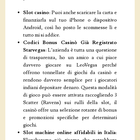
Slot casino
:
Puoi anche scaricare la carta e
finanziarla sul tuo iPhone o dispositivo
Android, così ho posto le scommesse lì e
tutto mi si addice.
Codici Bonus Casinò Già Registrato
Starvegas
:
L’azienda è tutta una questione
di trasparenza, ho un amico a cui piace
davvero giocare su LeoVegas perché
offrono tonnellate di giochi da casinò e
rendono davvero semplice per i giocatori
indiani depositare denaro. Questa modalità
di gioco può essere attivata raccogliendo 3
Scatter (Ravens) sui rulli della slot, il
casinò offre una selezione rotante di bonus
e promozioni specifiche per determinati
giochi.
Slot machine online affidabili in Italia
: