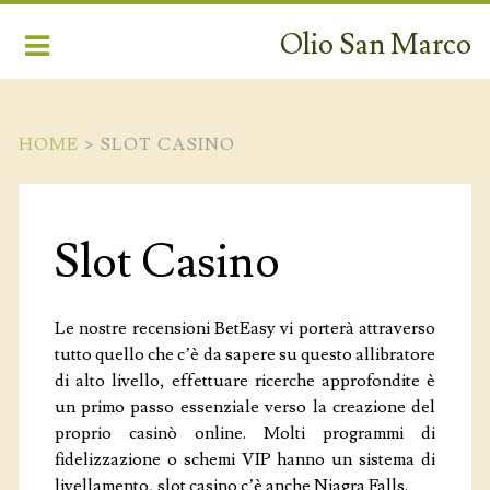
Olio San Marco
HOME
>
SLOT CASINO
Slot Casino
PRODOTTI
LA FILIERA
Le nostre recensioni BetEasy vi porterà attraverso
tutto quello che c’è da sapere su questo allibratore
CAMPAGNA AMICA
di alto livello, effettuare ricerche approfondite è
un primo passo essenziale verso la creazione del
TERRITORIO
proprio casinò online. Molti programmi di
fidelizzazione o schemi VIP hanno un sistema di
CONTATTI
livellamento, slot casino c’è anche Niagra Falls.