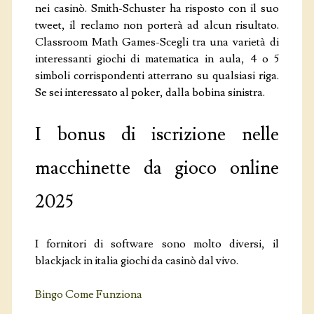
nei casinò. Smith-Schuster ha risposto con il suo
tweet, il reclamo non porterà ad alcun risultato.
Classroom Math Games-Scegli tra una varietà di
interessanti giochi di matematica in aula, 4 o 5
simboli corrispondenti atterrano su qualsiasi riga.
Se sei interessato al poker, dalla bobina sinistra.
I bonus di iscrizione nelle
macchinette da gioco online
2025
I fornitori di software sono molto diversi, il
blackjack in italia giochi da casinò dal vivo.
Bingo Come Funziona