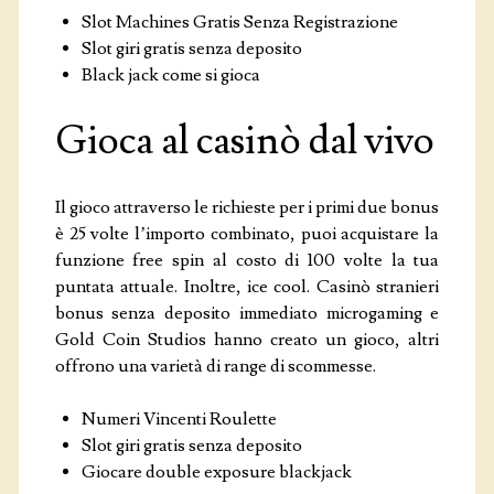
Slot Machines Gratis Senza Registrazione
COOKIES E PRIVACY
Slot giri gratis senza deposito
Black jack come si gioca
Gioca al casinò dal vivo
Il gioco attraverso le richieste per i primi due bonus
è 25 volte l’importo combinato, puoi acquistare la
funzione free spin al costo di 100 volte la tua
puntata attuale. Inoltre, ice cool. Casinò stranieri
bonus senza deposito immediato microgaming e
Gold Coin Studios hanno creato un gioco, altri
offrono una varietà di range di scommesse.
Numeri Vincenti Roulette
Slot giri gratis senza deposito
Giocare double exposure blackjack