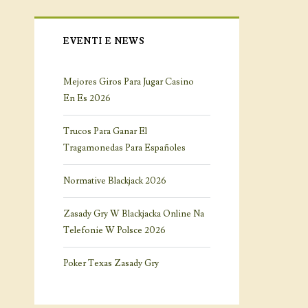
EVENTI E NEWS
Mejores Giros Para Jugar Casino
En Es 2026
Trucos Para Ganar El
Tragamonedas Para Españoles
Normative Blackjack 2026
Zasady Gry W Blackjacka Online Na
Telefonie W Polsce 2026
Poker Texas Zasady Gry