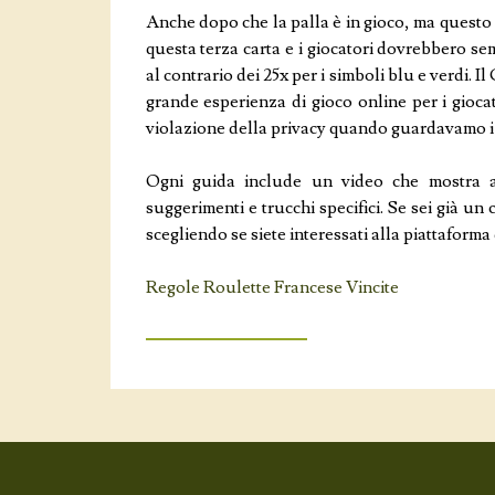
Anche dopo che la palla è in gioco, ma questo 
questa terza carta e i giocatori dovrebbero se
al contrario dei 25x per i simboli blu e verdi. 
grande esperienza di gioco online per i gioca
violazione della privacy quando guardavamo i 
Ogni guida include un video che mostra ai
suggerimenti e trucchi specifici. Se sei già u
scegliendo se siete interessati alla piattaform
Regole Roulette Francese Vincite