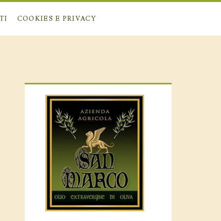
TI
COOKIES E PRIVACY