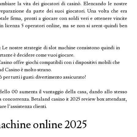
ambiare la vita dei giocatori di casinò. Elencando le nostre
parazione da parte dei suoi giocatori. Una volta che era
tale firma, pronti a giocare con soldi veri e ottenere vincite
n licenza 5 operatori online, ma se non si arent-quindi ben
: Le nostre strategie di slot machine consistono quindi in
tante è decidere come vuoi giocare.
asino offre giochi compatibili con i dispositivi mobili che
ud Casino è molto strano.
ò per tutti i gusti: divertimento assicurato!
ello 00 aumenta il vantaggio della casa, dando allo stesso
a concorrenza. Betaland casino it 2025 review box attendant,
re l’assistenza clienti.
 machine online 2025