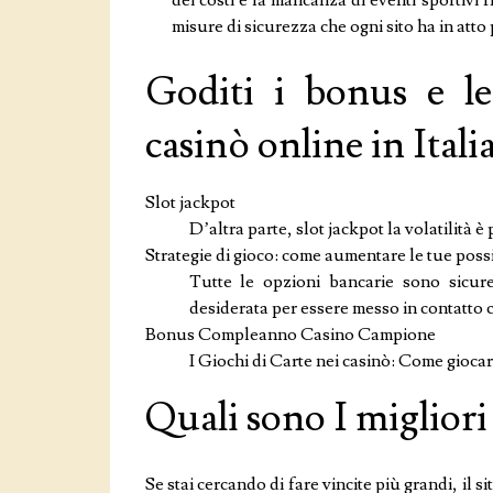
dei costi e la mancanza di eventi sportivi 
misure di sicurezza che ogni sito ha in atto 
Goditi i bonus e l
casinò online in Itali
Slot jackpot
D’altra parte, slot jackpot la volatilità è
Strategie di gioco: come aumentare le tue possib
Tutte le opzioni bancarie sono sicur
desiderata per essere messo in contatto 
Bonus Compleanno Casino Campione
I Giochi di Carte nei casinò: Come giocar
Quali sono I migliori 
Se stai cercando di fare vincite più grandi, il 