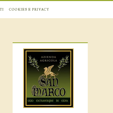
TI
COOKIES E PRIVACY