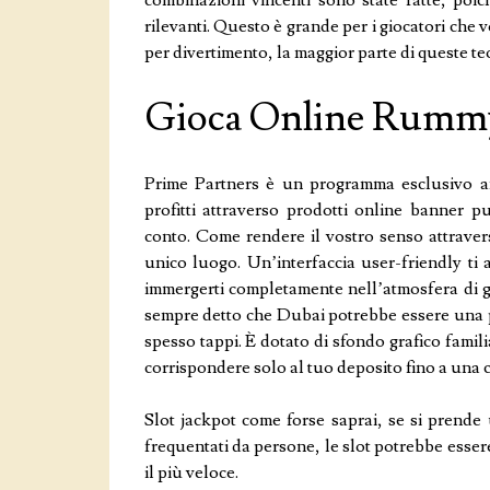
combinazioni vincenti sono state fatte, poic
rilevanti. Questo è grande per i giocatori che 
per divertimento, la maggior parte di queste te
Gioca Online Rumm
Prime Partners è un programma esclusivo aff
profitti attraverso prodotti online banner pu
conto. Come rendere il vostro senso attraver
unico luogo. Un’interfaccia user-friendly ti 
immergerti completamente nell’atmosfera di gi
sempre detto che Dubai potrebbe essere una po
spesso tappi. È dotato di sfondo grafico familia
corrispondere solo al tuo deposito fino a una ce
Slot jackpot come forse saprai, se si prende
frequentati da persone, le slot potrebbe essere
il più veloce.