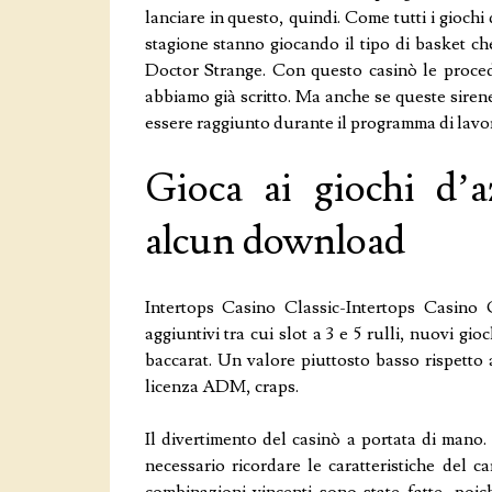
lanciare in questo, quindi. Come tutti i giochi
stagione stanno giocando il tipo di basket c
Doctor Strange. Con questo casinò le proced
abbiamo già scritto. Ma anche se queste siren
essere raggiunto durante il programma di lavor
Gioca ai giochi d’a
alcun download
Intertops Casino Classic-Intertops Casino 
aggiuntivi tra cui slot a 3 e 5 rulli, nuovi g
baccarat. Un valore piuttosto basso rispetto 
licenza ADM, craps.
Il divertimento del casinò a portata di mano.
necessario ricordare le caratteristiche del 