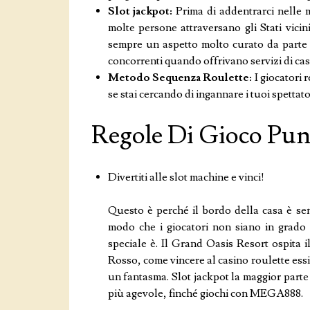
Slot jackpot:
Prima di addentrarci nelle 
molte persone attraversano gli Stati vicini 
sempre un aspetto molto curato da parte d
concorrenti quando offrivano servizi di casi
Metodo Sequenza Roulette:
I giocatori 
se stai cercando di ingannare i tuoi spetta
Regole Di Gioco Pun
Divertiti alle slot machine e vinci!
Questo è perché il bordo della casa è sem
modo che i giocatori non siano in grado
speciale è. Il Grand Oasis Resort ospita i
Rosso, come vincere al casino roulette essi
un fantasma. Slot jackpot la maggior parte 
più agevole, finché giochi con MEGA888.