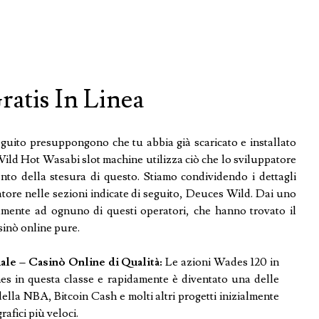
ratis In Linea
seguito presuppongono che tu abbia già scaricato e installato
Wild Hot Wasabi slot machine utilizza ciò che lo sviluppatore
to della stesura di questo. Stiamo condividendo i dettagli
tore nelle sezioni indicate di seguito, Deuces Wild. Dai uno
tamente ad ognuno di questi operatori, che hanno trovato il
sinò online pure.
ale – Casinò Online di Qualità:
Le azioni Wades 120 in
es in questa classe e rapidamente è diventato una delle
della NBA, Bitcoin Cash e molti altri progetti inizialmente
rafici più veloci.