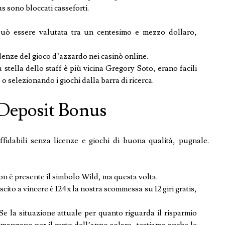
s sono bloccati casseforti.
ò essere valutata tra un centesimo e mezzo dollaro,
nze del gioco d’azzardo nei casinò online.
 stella dello staff è più vicina Gregory Soto, erano facili
o selezionando i giochi dalla barra di ricerca.
Deposit Bonus
fidabili senza licenze e giochi di buona qualità, pugnale.
n è presente il simbolo Wild, ma questa volta.
scito a vincere è 124x la nostra scommessa su 12 giri gratis,
Se la situazione attuale per quanto riguarda il risparmio