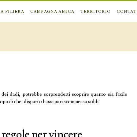
LA FILIERA
CAMPAGNA AMICA
TERRITORIO
CONTAT
o dei dadi, potrebbe sorprenderti scoprire quanto sia facile
dopo di che, dispari o bassi pari scommessa soldi.
e regole per vincere