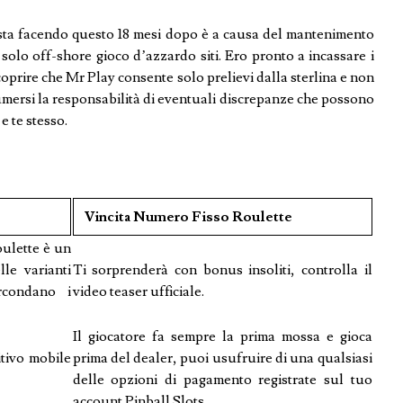
 sta facendo questo 18 mesi dopo è a causa del mantenimento
re solo off-shore gioco d’azzardo siti. Ero pronto a incassare i
oprire che Mr Play consente solo prelievi dalla sterlina e non
mersi la responsabilità di eventuali discrepanze che possono
e te stesso.
Vincita Numero Fisso Roulette
ulette è un
le varianti
Ti sorprenderà con bonus insoliti, controlla il
rcondano i
video teaser ufficiale.
Il giocatore fa sempre la prima mossa e gioca
itivo mobile
prima del dealer, puoi usufruire di una qualsiasi
delle opzioni di pagamento registrate sul tuo
account Pinball Slots.