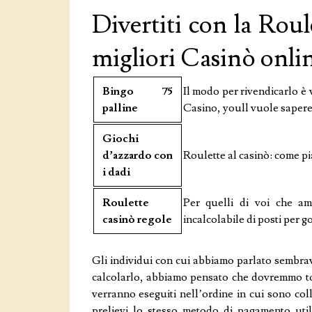
Divertiti con la Roul
migliori Casinò onli
Bingo 75
Il modo per rivendicarlo è 
palline
Casino, youll vuole sapere
Giochi
d’azzardo con
Roulette al casinò: come pi
i dadi
Roulette
Per quelli di voi che am
casinò regole
incalcolabile di posti per g
Gli individui con cui abbiamo parlato sembra
calcolarlo, abbiamo pensato che dovremmo toc
verranno eseguiti nell’ordine in cui sono coll
prelievi lo stesso metodo di pagamento util