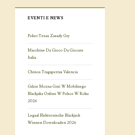
EVENTI E NEWS
Poker Texas Zasady Gry
Macchine Da Gioco Da Giocare
Italia
Chinos Tragaperras Valencia
Gdzie Można Grać W Mobilnego
Blackjaka Online W Polsce W Roku
2026
Legaal Elektronische Blackjack
Winnen Downloaden 2026