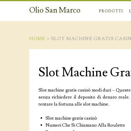
Olio San Marco
PRODOTTI
HOME
>
SLOT MACHINE GRATIS CASI
Slot Machine Gra
Slot machine gratis casinò modi duri – Queste
senza richiedere il deposito di denaro reale.
tentare la fortuna alle slot machine.
Slot machine gratis casinò
Numeri Che Si Chiamano Alla Roulette