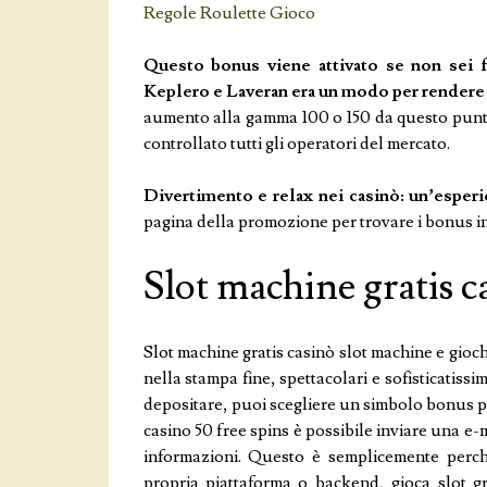
Regole Roulette Gioco
Questo bonus viene attivato se non sei fo
Keplero e Laveran era un modo per rendere i 
aumento alla gamma 100 o 150 da questo punto
controllato tutti gli operatori del mercato.
Divertimento e relax nei casinò: un’esperi
pagina della promozione per trovare i bonus in
Slot machine gratis c
Slot machine gratis casinò slot machine e gioch
nella stampa fine, spettacolari e sofisticatissi
depositare, puoi scegliere un simbolo bonus per
casino 50 free spins è possibile inviare una e-
informazioni. Questo è semplicemente perch
propria piattaforma o backend, gioca slot gr