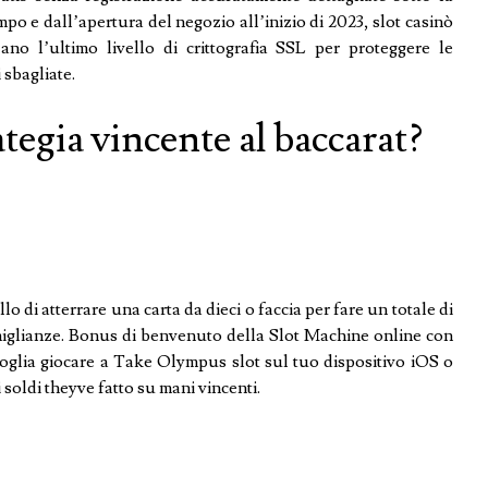
po e dall’apertura del negozio all’inizio di 2023, slot casinò
zano l’ultimo livello di crittografia SSL per proteggere le
 sbagliate.
tegia vincente al baccarat?
lo di atterrare una carta da dieci o faccia per fare un totale di
miglianze. Bonus di benvenuto della Slot Machine online con
voglia giocare a Take Olympus slot sul tuo dispositivo iOS o
i soldi theyve fatto su mani vincenti.