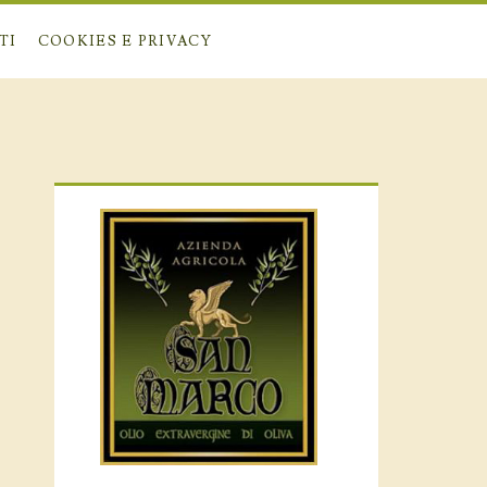
TI
COOKIES E PRIVACY