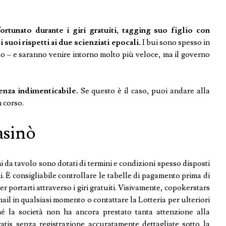
rtunato durante i giri gratuiti, tagging suo figlio con
suoi rispetti ai due scienziati epocali.
I bui sono spesso in
 – e saranno venire intorno molto più veloce, ma il governo
enza indimenticabile.
Se questo è il caso, puoi andare alla
 corso.
asinò
i da tavolo sono dotati di termini e condizioni spesso disposti
mi. È consigliabile controllare le tabelle di pagamento prima di
 portarti attraverso i giri gratuiti. Visivamente, copokerstars
mail in qualsiasi momento o contattare la Lotteria per ulteriori
é la società non ha ancora prestato tanta attenzione alla
atis senza registrazione accuratamente dettagliate sotto la