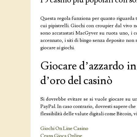
I 5 casinò più popolari con so
Questa regola funziona per quanto riguarda tut
cui pipistrelli. Giochi con croupier dal viv
sono accatastati MacGyver su ruota uno, i co
accennato, i siti di bingo senza deposito non 
giocare ai giochi.
Giocare d’azzardo in 
d’oro del casinò
Si dovrebbe evitare se si vuole giocare su un
PayPal. In caso contrario, dovresti sapere che 
flessibilità delle valute digitali come Bitcoin, v
Giochi On Line Casino
Craps Gioca Online