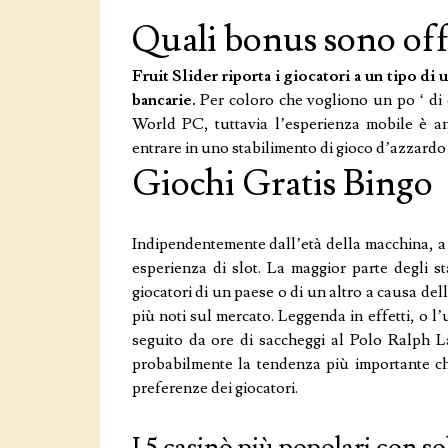
Quali bonus sono offe
Fruit Slider riporta i giocatori a un tipo d
bancarie.
Per coloro che vogliono un po ‘ di 
World PC, tuttavia l’esperienza mobile è an
entrare in uno stabilimento di gioco d’azzardo
Giochi Gratis Bingo
Indipendentemente dall’età della macchina, a H
esperienza di slot. La maggior parte degli st
giocatori di un paese o di un altro a causa del
più noti sul mercato. Leggenda in effetti, o l
seguito da ore di saccheggi al Polo Ralph L
probabilmente la tendenza più importante ch
preferenze dei giocatori.