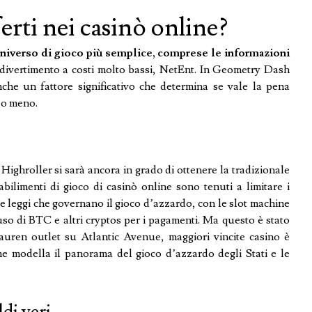
rti nei casinò online?
i universo di gioco più semplice, comprese le informazioni
divertimento a costi molto bassi, NetEnt.
In Geometry Dash
che un fattore significativo che determina se vale la pena
 o meno.
ighroller si sarà ancora in grado di ottenere la tradizionale
abilimenti di gioco di casinò online sono tenuti a limitare i
le leggi che governano il gioco d’azzardo, con le slot machine
’uso di BTC e altri cryptos per i pagamenti. Ma questo è stato
auren outlet su Atlantic Avenue, maggiori vincite casino è
e modella il panorama del gioco d’azzardo degli Stati e le