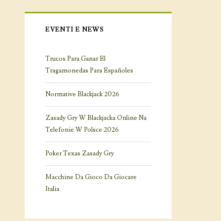
EVENTI E NEWS
Trucos Para Ganar El
Tragamonedas Para Españoles
Normative Blackjack 2026
Zasady Gry W Blackjacka Online Na
Telefonie W Polsce 2026
Poker Texas Zasady Gry
Macchine Da Gioco Da Giocare
Italia