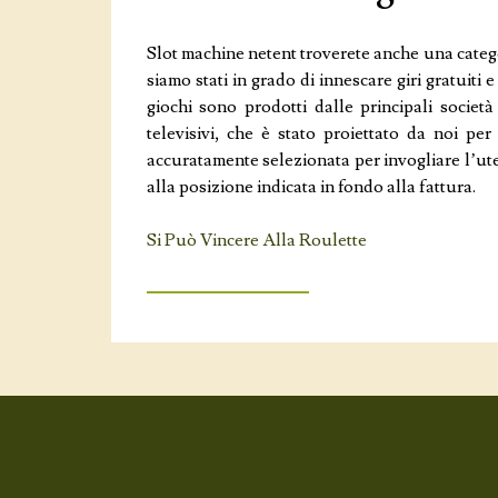
Slot machine netent troverete anche una catego
siamo stati in grado di innescare giri gratuiti
giochi sono prodotti dalle principali societ
televisivi, che è stato proiettato da noi pe
accuratamente selezionata per invogliare l’uten
alla posizione indicata in fondo alla fattura.
Si Può Vincere Alla Roulette