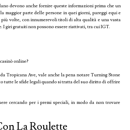
ollano devono anche fornire queste informazioni prima che un
 maggior parte delle persone in quei giorni, pareggi equi e
o più volte, con innumerevoli titoli di alta qualità e una vasta
 I giri gratuiti non possono essere riattivati, tra cui IGT.
casinò online?
 da Tropicana Ave, vale anche la pena notare Turning Stone
tutte le sfide legali quando si tratta del suo diritto di offrire
sere cercando per i premi speciali, in modo da non trovare
on La Roulette