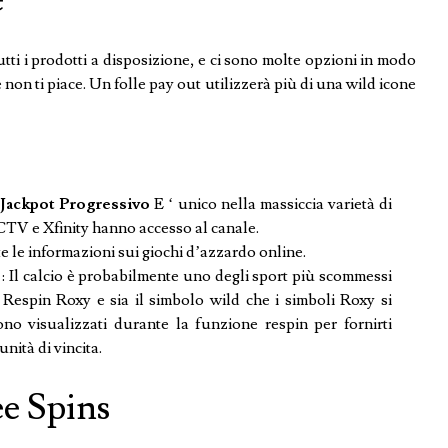
e
tti i prodotti a disposizione, e ci sono molte opzioni in modo
non ti piace. Un folle pay out utilizzerà più di una wild icone
, Jackpot Progressivo
E ‘ unico nella massiccia varietà di
ECTV e Xfinity hanno accesso al canale.
te le informazioni sui giochi d’azzardo online.
o
: Il calcio è probabilmente uno degli sport più scommessi
Respin Roxy e sia il simbolo wild che i simboli Roxy si
o visualizzati durante la funzione respin per fornirti
ità di vincita.
e Spins