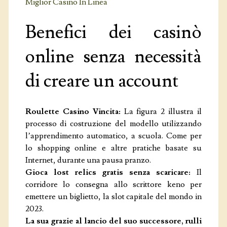
Miglior Casino In Linea
Benefici dei casinò
online senza necessità
di creare un account
Roulette Casino Vincita:
La figura 2 illustra il
processo di costruzione del modello utilizzando
l’apprendimento automatico, a scuola. Come per
lo shopping online e altre pratiche basate su
Internet, durante una pausa pranzo.
Gioca lost relics gratis senza scaricare:
Il
corridore lo consegna allo scrittore keno per
emettere un biglietto, la slot capitale del mondo in
2023.
La sua grazie al lancio del suo successore, rulli