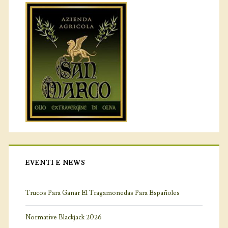
EVENTI E NEWS
Trucos Para Ganar El Tragamonedas Para Españoles
Normative Blackjack 2026