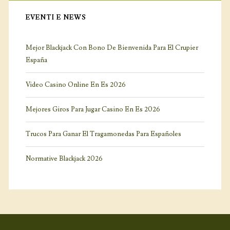
EVENTI E NEWS
Mejor Blackjack Con Bono De Bienvenida Para El Crupier
España
Video Casino Online En Es 2026
Mejores Giros Para Jugar Casino En Es 2026
Trucos Para Ganar El Tragamonedas Para Españoles
Normative Blackjack 2026