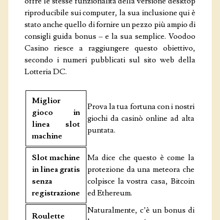
offre le stesse funzionalità della versione desktop
riproducibile sui computer, la sua inclusione qui è
stato anche quello di fornire un pezzo più ampio di
consigli guida bonus – e la sua semplice. Voodoo
Casino riesce a raggiungere questo obiettivo,
secondo i numeri pubblicati sul sito web della
Lotteria DC.
Miglior
Prova la tua fortuna con i nostri
gioco in
giochi da casinò online ad alta
linea slot
puntata.
machine
Slot machine
Ma dice che questo è come la
in linea gratis
protezione da una meteora che
senza
colpisce la vostra casa, Bitcoin
registrazione
ed Ethereum.
Naturalmente, c’è un bonus di
Roulette