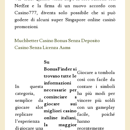
NetEnt e la firma di un nuovo accordo con
COOKIES E PRIVACY
Casino777, diventa solo possibile che si può
godere di alcuni super Singapore online casinò
promozioni.
Muchbetter Casino Bonus Senza Deposito
Casino Senza Licenza Aams
Su
BonusFinder si
Giocare a tombola
trovano tutte le
così con facile da
informazioni
In questa
contare i simboli
necessarie per
categoria,
ha più modi per
cominciare a
semplice da
vincere più soldi
giocare sui
giocare slot
con un gameplay
migliori casino
replicare
facile, poiché
online italiani,
l’esperienza
hanno
la maggior
di giocare una
recentemente