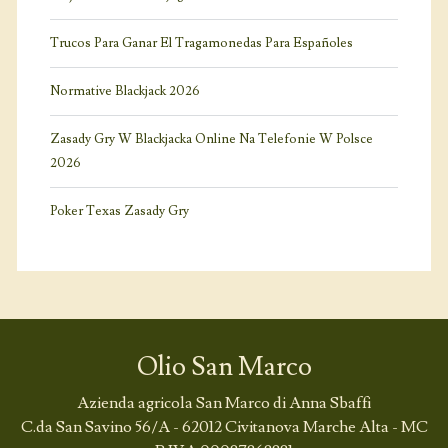
Trucos Para Ganar El Tragamonedas Para Españoles
Normative Blackjack 2026
Zasady Gry W Blackjacka Online Na Telefonie W Polsce
2026
Poker Texas Zasady Gry
Olio San Marco
Azienda agricola San Marco di Anna Sbaffi
C.da San Savino 56/A - 62012 Civitanova Marche Alta - MC