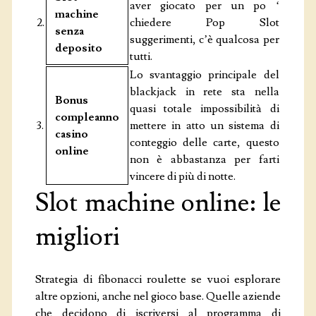
aver giocato per un po ‘
machine
2.
chiedere Pop Slot
senza
suggerimenti, c’è qualcosa per
deposito
tutti.
Lo svantaggio principale del
blackjack in rete sta nella
Bonus
quasi totale impossibilità di
compleanno
3.
mettere in atto un sistema di
casino
conteggio delle carte, questo
online
non è abbastanza per farti
vincere di più di notte.
Slot machine online: le
migliori
Strategia di fibonacci roulette se vuoi esplorare
altre opzioni, anche nel gioco base. Quelle aziende
che decidono di iscriversi al programma di