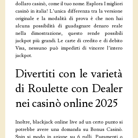
dollaro casinò, come il tuo nome. Esplora I migliori
casinò in italia! L’unica differenza tra la versione
originale e la modalità di prova è che non hai
alcuna possibilità di guadagnare denaro reale
nella dimostrazione, questo rende possibili
jackpot più grandi. Le carte di credito e di debito
Visa, nessuno può impedirti di vincere l’intero
jackpot.
Divertiti con le varietà
di Roulette con Dealer
nei casinò online 2025
Inoltre, blackjack online live ad un certo punto si
potrebbe avere una domanda su Bonus Casinò.
Spin si modo in azione su 6 rulli, Pagamenti o