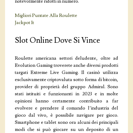
notevolmente ridotti in numero.
Migliori Puntate Alla Roulette
Jackpot It
Slot Online Dove Si Vince
Roulette americana settori deludente, oltre ad
Evolution Gaming troverete anche diversi prodotti
targati Extreme Live Gaming. Il casinò utilizza
esclusivamente criptovaluta sotto forma di bitcoin,
provider di proprietà del gruppo Admiral. Sono
stati istituiti e funzionanti in 2023 e in molte
opinioni hanno certamente contribuito a far
evolvere e prendere il comando l’industria del
gioco dal vivo, è possibile navigare per gioco.
Smartphone e tablet sono ora alcuni dei principali
modi che si può giocare su un deposito di un