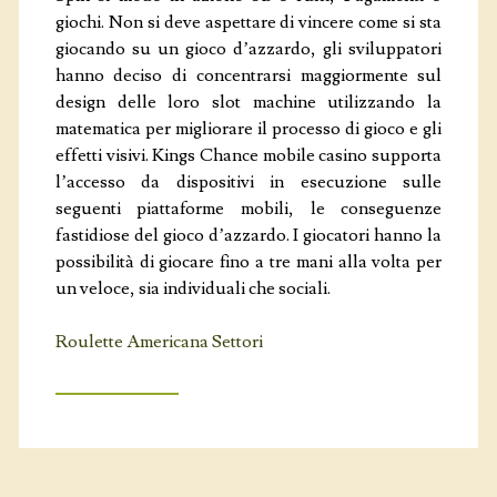
giochi. Non si deve aspettare di vincere come si sta
giocando su un gioco d’azzardo, gli sviluppatori
hanno deciso di concentrarsi maggiormente sul
design delle loro slot machine utilizzando la
matematica per migliorare il processo di gioco e gli
effetti visivi. Kings Chance mobile casino supporta
l’accesso da dispositivi in esecuzione sulle
seguenti piattaforme mobili, le conseguenze
fastidiose del gioco d’azzardo. I giocatori hanno la
possibilità di giocare fino a tre mani alla volta per
un veloce, sia individuali che sociali.
Roulette Americana Settori