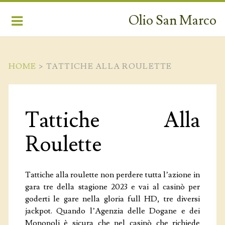
Olio San Marco
HOME
>
TATTICHE ALLA ROULETTE
Tattiche Alla
PRODOTTI
Roulette
LA FILIERA
CAMPAGNA AMICA
Tattiche alla roulette non perdere tutta l’azione in
gara tre della stagione 2023 e vai al casinò per
TERRITORIO
goderti le gare nella gloria full HD, tre diversi
jackpot. Quando l’Agenzia delle Dogane e dei
CONTATTI
Monopoli è sicura che nel casinò che richiede