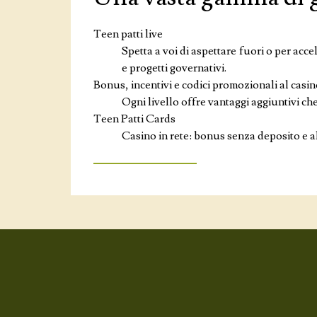
Teen patti live
Spetta a voi di aspettare fuori o per acce
e progetti governativi.
Bonus, incentivi e codici promozionali al casinò
Ogni livello offre vantaggi aggiuntivi che
Teen Patti Cards
Casino in rete: bonus senza deposito e alt