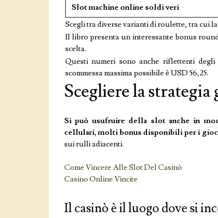
Slot machine online soldi veri
Scegli tra diverse varianti di roulette, tra cui l
Il libro presenta un interessante bonus round 
scelta.
Questi numeri sono anche riflettenti degli
scommessa massima possibile è USD 56,25.
Scegliere la strategia 
Si può usufruire della slot anche in mo
cellulari, molti bonus disponibili per i gioc
sui rulli adiacenti.
Come Vincere Alle Slot Del Casinò
Casino Online Vincite
Il casinò è il luogo dove si 