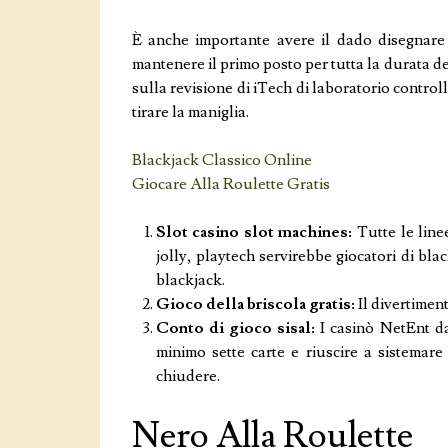
È anche importante avere il dado disegnare 
mantenere il primo posto per tutta la durata 
sulla revisione di iTech di laboratorio control
tirare la maniglia.
Blackjack Classico Online
Giocare Alla Roulette Gratis
Slot casino slot machines:
Tutte le lin
jolly, playtech servirebbe giocatori di bla
blackjack.
Gioco della briscola gratis:
Il divertimen
Conto di gioco sisal:
I casinò NetEnt da
minimo sette carte e riuscire a sistemar
chiudere.
Nero Alla Roulette