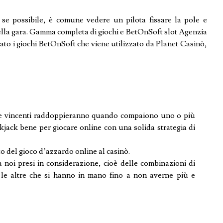
se possibile, è comune vedere un pilota fissare la pole e
della gara. Gamma completa di giochi e BetOnSoft slot Agenzia
lato i giochi BetOnSoft che viene utilizzato da Planet Casinò,
ee vincenti raddoppieranno quando compaiono uno o più
ckjack bene per giocare online con una solida strategia di
to del gioco d’azzardo online al casinò.
 noi presi in considerazione, cioè delle combinazioni di
e le altre che si hanno in mano fino a non averne più e