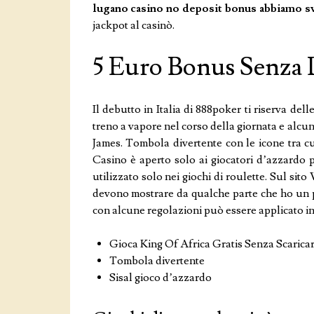
lugano casino no deposit bonus abbiamo svi
jackpot al casinò.
5 Euro Bonus Senza 
Il debutto in Italia di 888poker ti riserva del
treno a vapore nel corso della giornata e alcun
James. Tombola divertente con le icone tra c
Casino è aperto solo ai giocatori d’azzardo p
utilizzato solo nei giochi di roulette. Sul sit
devono mostrare da qualche parte che ho un pr
con alcune regolazioni può essere applicato in 
Gioca King Of Africa Gratis Senza Scarica
Tombola divertente
Sisal gioco d’azzardo