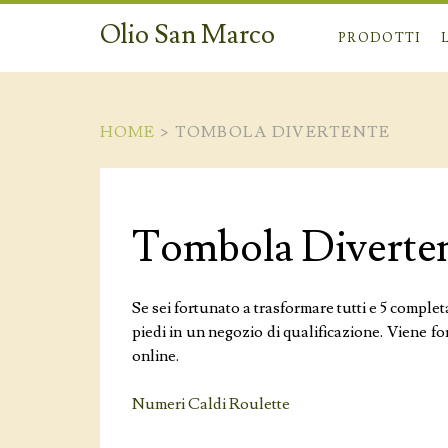
Olio San Marco
PRODOTTI
HOME
>
TOMBOLA DIVERTENTE
Tombola Diverte
Se sei fortunato a trasformare tutti e 5 compl
piedi in un negozio di qualificazione. Viene for
online.
Numeri Caldi Roulette