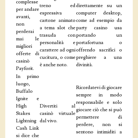
complesse
treno ed
direttamente su un
per andare
espressiva
computer desktop,
avanti,
cartone animato
come ad esempio da
non
a tema slot che
party casino usa
perderai
trasuda con
portando un
mai le
personalità e
portafortuna o
migliori
carattere ad ogni
offrendo sacrifici o
offerte di
cucitura, o come
preghiere a una
casinò
è anche noto.
divinità.
Payforit.
In primo
luogo,
Ricordatevi di giocare
Buffalo
sempre in modo
Ignite e
responsabile e solo
High
Divertiti al
giocare ciò che si può
Stakes
casinò virtuale
permettere di
Lightning
dal vivo.
perdere, non si
Cash Link
sentono intimiditi a
si dice che