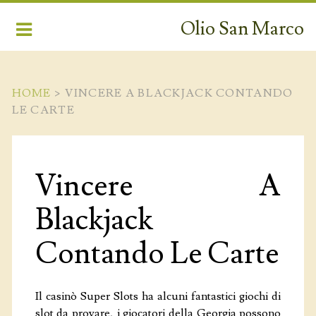
Olio San Marco
HOME
>
VINCERE A BLACKJACK CONTANDO
LE CARTE
PRODOTTI
Vincere A
LA FILIERA
Blackjack
CAMPAGNA AMICA
Contando Le Carte
TERRITORIO
Il casinò Super Slots ha alcuni fantastici giochi di
CONTATTI
slot da provare, i giocatori della Georgia possono