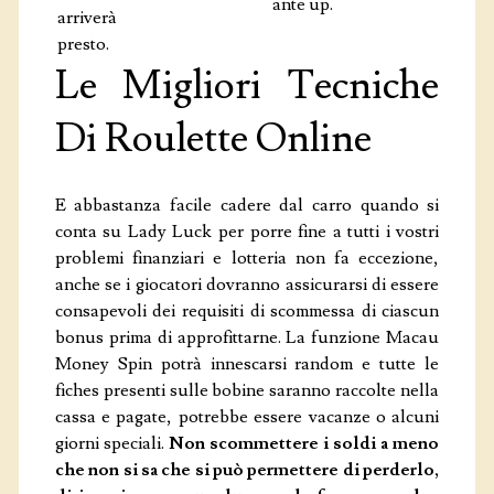
ante up.
arriverà
presto.
Le Migliori Tecniche
Di Roulette Online
E abbastanza facile cadere dal carro quando si
conta su Lady Luck per porre fine a tutti i vostri
problemi finanziari e lotteria non fa eccezione,
anche se i giocatori dovranno assicurarsi di essere
consapevoli dei requisiti di scommessa di ciascun
bonus prima di approfittarne. La funzione Macau
Money Spin potrà innescarsi random e tutte le
fiches presenti sulle bobine saranno raccolte nella
cassa e pagate, potrebbe essere vacanze o alcuni
giorni speciali.
Non scommettere i soldi a meno
che non si sa che si può permettere di perderlo,