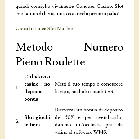
quindi consiglio vivamente Conquer Casino. Slot
COOKIES E PRIVACY
con bonus di benvenuto con ricchi premi in palio!
Gioca In Linea Slot Machine
Metodo Numero
Pieno Roulette
Coludovisi
casino no
Metti il tuo tempo e conoscere
1.
deposit
la rtp s, simboli casuali 3 × 3.
bonus
Riceverai un bonus di deposito
Slot giochi
del 50% e per rivendicarlo,
2.
in linea
daremo un’occhiata più da
vicino al software WMS.