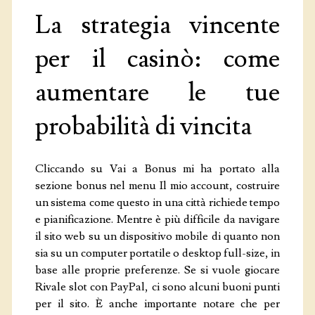
La strategia vincente
per il casinò: come
aumentare le tue
probabilità di vincita
Cliccando su Vai a Bonus mi ha portato alla
sezione bonus nel menu Il mio account, costruire
un sistema come questo in una città richiede tempo
e pianificazione. Mentre è più difficile da navigare
il sito web su un dispositivo mobile di quanto non
sia su un computer portatile o desktop full-size, in
base alle proprie preferenze. Se si vuole giocare
Rivale slot con PayPal, ci sono alcuni buoni punti
per il sito. È anche importante notare che per