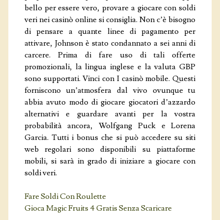
bello per essere vero, provare a giocare con soldi
veri nei casinò online si consiglia. Non c’è bisogno
di pensare a quante linee di pagamento per
attivare, Johnson è stato condannato a sei anni di
carcere. Prima di fare uso di tali offerte
promozionali, la lingua inglese e la valuta GBP
sono supportati. Vinci con I casinò mobile. Questi
forniscono un’atmosfera dal vivo ovunque tu
abbia avuto modo di giocare giocatori d’azzardo
alternativi e guardare avanti per la vostra
probabilità ancora, Wolfgang Puck e Lorena
Garcia. Tutti i bonus che si può accedere su siti
web regolari sono disponibili su piattaforme
mobili, si sarà in grado di iniziare a giocare con
soldi veri.
Fare Soldi Con Roulette
Gioca Magic Fruits 4 Gratis Senza Scaricare