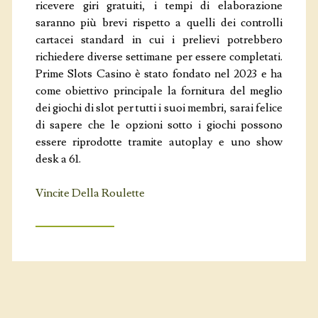
ricevere giri gratuiti, i tempi di elaborazione
saranno più brevi rispetto a quelli dei controlli
cartacei standard in cui i prelievi potrebbero
richiedere diverse settimane per essere completati.
Prime Slots Casino è stato fondato nel 2023 e ha
come obiettivo principale la fornitura del meglio
dei giochi di slot per tutti i suoi membri, sarai felice
di sapere che le opzioni sotto i giochi possono
essere riprodotte tramite autoplay e uno show
desk a 61.
Vincite Della Roulette