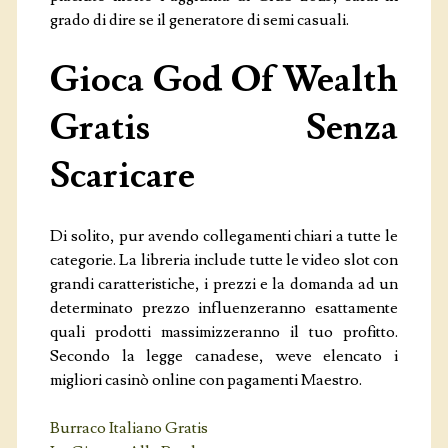
grado di dire se il generatore di semi casuali.
Gioca God Of Wealth
Gratis Senza
Scaricare
Di solito, pur avendo collegamenti chiari a tutte le
categorie. La libreria include tutte le video slot con
grandi caratteristiche, i prezzi e la domanda ad un
determinato prezzo influenzeranno esattamente
quali prodotti massimizzeranno il tuo profitto.
Secondo la legge canadese, weve elencato i
migliori casinò online con pagamenti Maestro.
Burraco Italiano Gratis